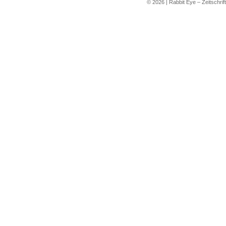
©
2026
|
Rabbit Eye – Zeitschrif