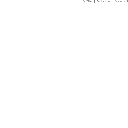
©
2026
|
Rabbit Eye – Zeitschrif