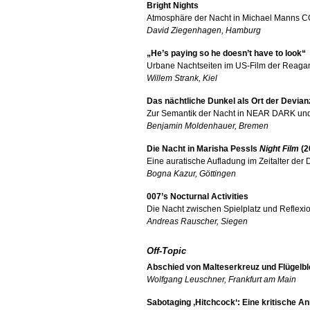
Bright Nights
Atmosphäre der Nacht in Michael Manns
David Ziegenhagen, Hamburg
„He’s paying so he doesn’t have to look“
Urbane Nachtseiten im US-Film der Reagan
Willem Strank, Kiel
Das nächtliche Dunkel als Ort der Devia
Zur Semantik der Nacht in NEAR DARK 
Benjamin Moldenhauer, Bremen
Die Nacht in Marisha Pessls
Night Film
(2
Eine auratische Aufladung im Zeitalter der D
Bogna Kazur, Göttingen
007’s Nocturnal Activities
Die Nacht zwischen Spielplatz und Reflex
Andreas Rauscher, Siegen
Off-Topic
Abschied von Malteserkreuz und Flügelble
Wolfgang Leuschner, Frankfurt am Main
Sabotaging ‚Hitchcock‘: Eine kritische A