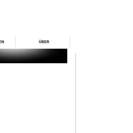
EN
ÜBER
Suchen
Seiten
AKTUELL
ARCHIV
001
|
2010
002
|
2010