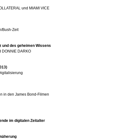
 COLLATERAL und MIAMI VICE
/Bush-Zeit
nz und des geheimen Wissens
und DONNIE DARKO
013)
igitalisierung
ion in den James Bond-Filmen
nde im digitalen Zeitalter
nnäherung